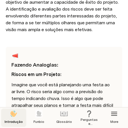
objetivo de aumentar a capacidade de êxito do projeto. 
A identificação e avaliação dos riscos deve ser feita 
envolvendo diferentes partes interessadas do projeto, 
de forma a se ter múltiplos olhares que permitam uma 
visão mais ampla e soluções mais efetivas.
Fazendo Analogias:
Riscos em um Projeto:
Imagine que você está planejando uma festa ao 
ar livre. O risco seria algo como a previsão do 
tempo indicando chuva. Isso é algo que pode 
atrapalhar seus planos e tornar a festa mais difícil 
de acontecer como planejado. Em um projeto, 
riscos são eventos ou situações imprevistas que 
Perguntas
Introdução
Funbio
Glossário
More
e
podem surgir e tornar mais difícil para a equipe 
Respostas