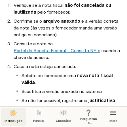
Verifique se a nota fiscal 
não foi cancelada ou 
inutilizada
 pelo fornecedor.
Confirme se o 
arquivo anexado
 é a versão correta 
da nota (às vezes o fornecedor manda uma versão 
antiga ou cancelada).
Consulte a nota no 
Portal da Receita Federal – Consulta NF-e
 usando a 
chave de acesso.
Caso a nota esteja cancelada:
Solicite ao fornecedor uma 
nova nota fiscal 
válida
.
Substitua a versão anexada no sistema.
Se não for possível, registre uma 
justificativa 
clara
 no sistema com documentos de suporte.
Perguntas
Introdução
Funbio
Glossário
More
💡 Dicas Úteis
e
Respostas