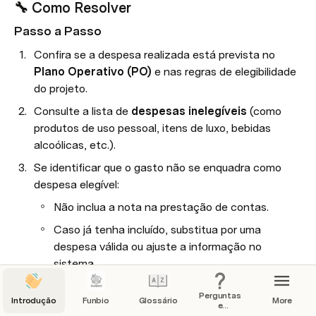
🔧 Como Resolver 
Passo a Passo
Confira se a despesa realizada está prevista no 
Plano Operativo (PO)
 e nas regras de elegibilidade 
do projeto.
Consulte a lista de 
despesas inelegíveis
 (como 
produtos de uso pessoal, itens de luxo, bebidas 
alcoólicas, etc.).
Se identificar que o gasto não se enquadra como 
despesa elegível:
Não inclua a nota na prestação de contas.
Caso já tenha incluído, substitua por uma 
despesa válida ou ajuste a informação no 
sistema.
Se ainda assim precisar justificar:
Perguntas
Introdução
Funbio
Glossário
More
e
Explique detalhadamente no sistema o motivo 
Respostas